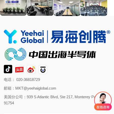
电话： 020-36818729
邮箱：
MKT@yeehaiglobal.com
美国分公司：939 S Atlantic Blvd, Ste 217, Monterey Park, CA
91754