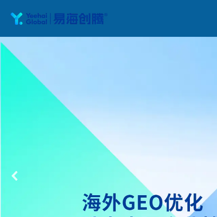
跳
至
正
文