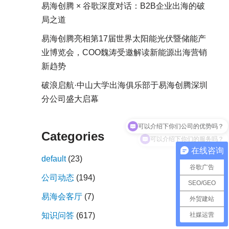
易海创腾 × 谷歌深度对话：B2B企业出海的破
局之道
易海创腾亮相第17届世界太阳能光伏暨储能产
业博览会，COO魏涛受邀解读新能源出海营销
新趋势
破浪启航·中山大学出海俱乐部于易海创腾深圳
分公司盛大启幕
可以介绍下你们公司的优势吗？
Categories
可以介绍下你们的服务吗？
在线咨询
default
(23)
谷歌广告
公司动态
(194)
SEO/GEO
易海会客厅
(7)
外贸建站
社媒运营
知识问答
(617)