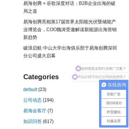
易海创腾 × 谷歌深度对话：B2B企业出海的破
局之道
易海创腾亮相第17届世界太阳能光伏暨储能产
业博览会，COO魏涛受邀解读新能源出海营销
新趋势
破浪启航·中山大学出海俱乐部于易海创腾深圳
分公司盛大启幕
如何获取定制行业推广方案？
可以介绍下你们公司的优势吗？
Categories
在线咨询
default
(23)
谷歌广告
公司动态
(194)
SEO/GEO
易海会客厅
(7)
外贸建站
社媒运营
知识问答
(617)