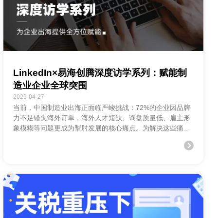
LinkedIn×易海创腾深度访学系列：赋能制
造业企业全球突围
2025-04-27
当前，中国制造业出海正面临严峻挑战：72%的企业因品牌
力不足错失海外订单，海外人才短缺、询盘质量低、雇主形
象模糊等问题更成为掣肘发展的核心痛点。为解决这些痛
点，