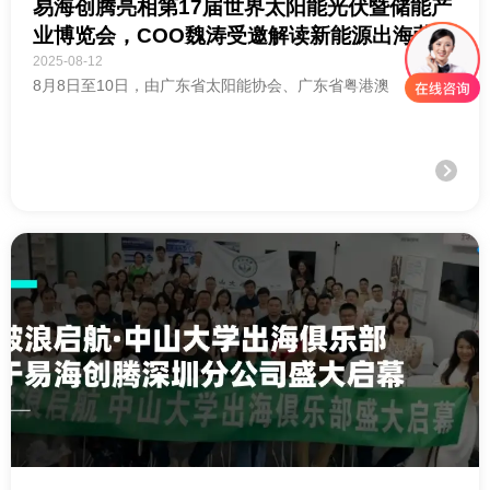
易海创腾亮相第17届世界太阳能光伏暨储能产
业博览会，COO魏涛受邀解读新能源出海营销
新趋势
2025-08-12
8月8日至10日，由广东省太阳能协会、广东省粤港澳